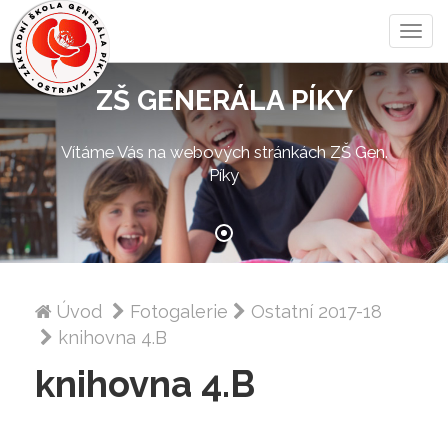
Zobra
menu
ZŠ GENERÁLA PÍKY
Vítáme Vás na webových stránkách ZŠ Gen.
Píky
Úvod
Fotogalerie
Ostatní 2017-18
knihovna 4.B
knihovna 4.B