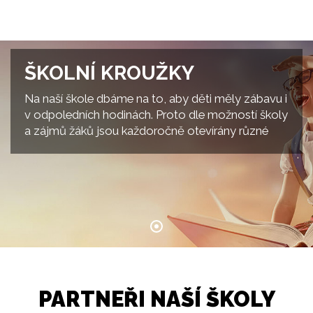
ŠKOLNÍ KROUŽKY
Na naší škole dbáme na to, aby děti měly zábavu i
v odpoledních hodinách. Proto dle možností školy
a zájmů žáků jsou každoročně otevírány různé
kroužky. V této rubrice se dočtete o jejich práci a
akcích. Zájmové kroužky pracují od začátku října
do konce k
PARTNEŘI NAŠÍ ŠKOLY