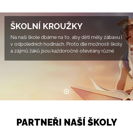
ŠKOLNÍ KROUŽKY
Na naší škole dbáme na to, aby děti měly zábavu i
v odpoledních hodinách. Proto dle možností školy
a zájmů žáků jsou každoročně otevírány různé
kroužky. V této rubrice se dočtete o jejich práci a
akcích. Zájmové kroužky pracují od začátku října
do konce k
PARTNEŘI NAŠÍ ŠKOLY