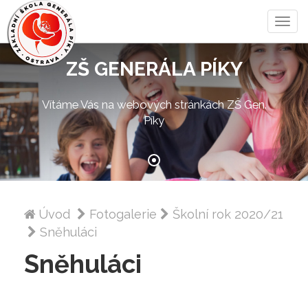
Zobra
menu
ZŠ GENERÁLA PÍKY
Vítáme Vás na webových stránkách ZŠ Gen.
Píky
Úvod
Fotogalerie
Školní rok 2020/21
Sněhuláci
Sněhuláci