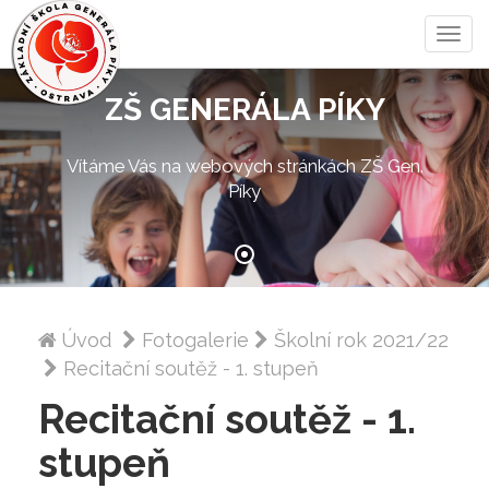
Zobra
menu
ZŠ GENERÁLA PÍKY
Vítáme Vás na webových stránkách ZŠ Gen.
Píky
Úvod
Fotogalerie
Školní rok 2021/22
Recitační soutěž - 1. stupeň
Recitační soutěž - 1.
stupeň