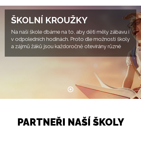
ŠKOLNÍ KROUŽKY
Na naší škole dbáme na to, aby děti měly zábavu i
v odpoledních hodinách. Proto dle možností školy
a zájmů žáků jsou každoročně otevírány různé
kroužky. V této rubrice se dočtete o jejich práci a
akcích. Zájmové kroužky pracují od začátku října
do konce k
PARTNEŘI NAŠÍ ŠKOLY