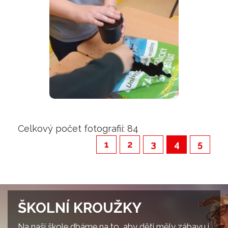
Celkový počet fotografií: 84
1
2
3
4
5
ŠKOLNÍ KROUŽKY
Na naší škole dbáme na to, aby děti měly zábavu i