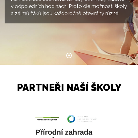
v odpoledních hodinách. Proto dle možností školy
a zájmů žáků jsou každoročně otevírány různé
kroužky. V této rubrice se dočtete o jejich práci a
akcích. Zájmové kroužky pracují od začátku října
do konce k
PARTNEŘI NAŠÍ ŠKOLY